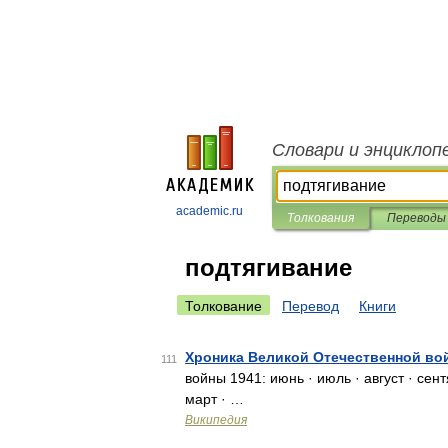
Словари и энциклоп
academic.ru
Толкования
Переводы
подтягивание
Толкование
Перевод
Книги
Хроника Великой Отечественной вой
111
войны 1941: июнь · июль · август · сент
март · …
Википедия