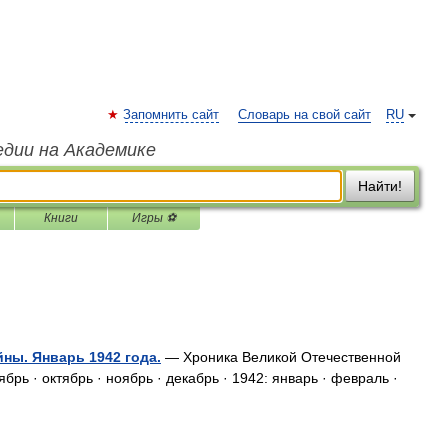
Запомнить сайт
Словарь на свой сайт
RU
едии на Академике
Найти!
Книги
Игры ⚽
ны. Январь 1942 года.
— Хроника Великой Отечественной
ябрь · октябрь · ноябрь · декабрь · 1942: январь · февраль ·