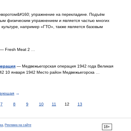
воротом&#160; упражнение на перекладине. Подъём
ым физическим упражнением и является частью многих
 культуре, например «ГТО», также является базовым
— Fresh Meat 2 …
перация
— Медвежьегорская операция 1942 года Великая
942 10 января 1942 Место район Медвежьегорска …
дующая
→
7
8
9
10
11
12
13
ка
,
Реклама на сайте
18+