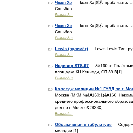
Чжен Хэ
— Чжэн Хэ 鄭和 приблизительн
112
Саньбао …
Википедия
Чжен Хе
— Чжэн Хэ 鄭和 приблизительн
113
Саньбао …
Википедия
Lewis (пулемёт)
— Lewis Lewis Тип: р
114
Википедия
Индевор STS-97
— &#160;п· Полётные
115
площадка КЦ Кеннеди, СП 39 B[1] …
Википедия
Колледж милиции №1 ГУВД по г. Мо
116
Москве (МКМ №&#160;1)&#160; Некомм
среднего профессионального образова
дел по г. Москве&#8230; …
Википедия
Обозначения в табулатуре
— Содержан
117
мелодии [1] …