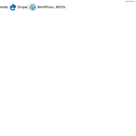
omla,
Drupal,
WordPress, MODx.